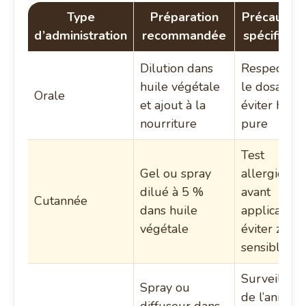
Type
Préparation
Précaution
d’administration
recommandée
spécifique
Dilution dans
Respecter
huile végétale
le dosage,
Orale
et ajout à la
éviter huile
nourriture
pure
Test
Gel ou spray
allergique
dilué à 5 %
avant
Cutannée
dans huile
application,
végétale
éviter zone
sensibles
Surveillanc
Spray ou
de l’animal
diffuseur dans