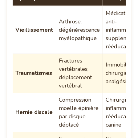
Médication
Arthrose,
anti-
Vieillissement
dégénérescence
inflammatoir
myélopathique
suppléments
rééducation
Fractures
Immobilisati
vertébrales,
Traumatismes
chirurgie,
déplacement
analgésique
vertébral
Compression
Chirurgie, an
moelle épinière
inflammatoir
Hernie discale
par disque
rééducation
déplacé
canine