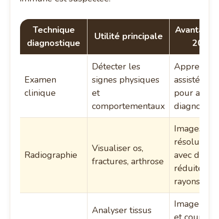
Technique
Avantages
Utilité principale
diagnostique
2025
Détecter les
Apprentiss
Examen
signes physiques
assisté par
clinique
et
pour affine
comportementaux
diagnostic
Images hau
résolution
Visualiser os,
Radiographie
avec dose
fractures, arthrose
réduite de
rayons
Imagerie 
Analyser tissus
et coupes