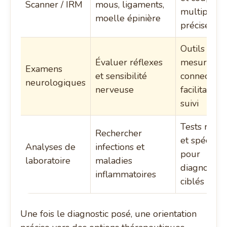
Scanner / IRM
mous, ligaments,
multiplana
moelle épinière
précises
Outils de
Évaluer réflexes
mesure
Examens
et sensibilité
connectés
neurologiques
nerveuse
facilitant le
suivi
Tests rapid
Rechercher
et spécifiq
Analyses de
infections et
pour
laboratoire
maladies
diagnostics
inflammatoires
ciblés
Une fois le diagnostic posé, une orientation