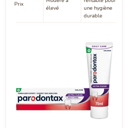
Modéré à
rentable pour
Prix
élevé
une hygiène
durable