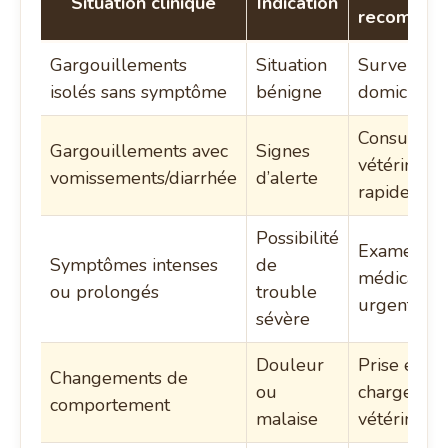
Situation clinique
Indication
recomman
Gargouillements
Situation
Surveillan
isolés sans symptôme
bénigne
domicile
Consultati
Gargouillements avec
Signes
vétérinaire
vomissements/diarrhée
d’alerte
rapide
Possibilité
Examen
Symptômes intenses
de
médical
ou prolongés
trouble
urgent
sévère
Douleur
Prise en
Changements de
ou
charge
comportement
malaise
vétérinaire