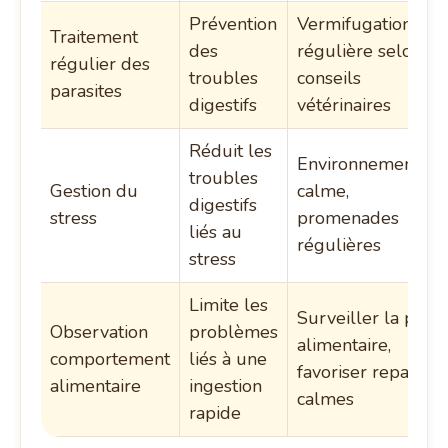
Prévention
Vermifugation
Traitement
des
régulière selon
régulier des
troubles
conseils
parasites
digestifs
vétérinaires
Réduit les
Environnement
troubles
Gestion du
calme,
digestifs
stress
promenades
liés au
régulières
stress
Limite les
Surveiller la prise
Observation
problèmes
alimentaire,
comportement
liés à une
favoriser repas
alimentaire
ingestion
calmes
rapide