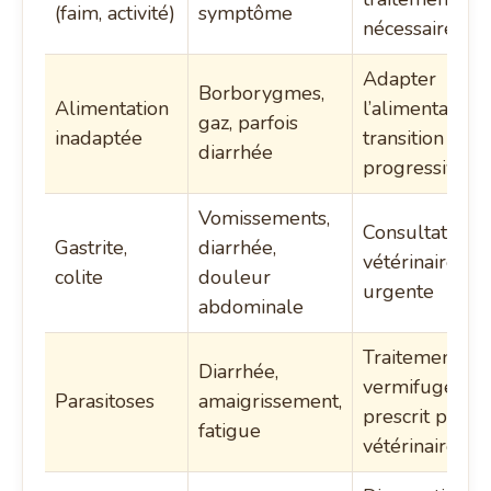
(faim, activité)
symptôme
nécessaire
Adapter
Borborygmes,
Alimentation
l’alimentation,
gaz, parfois
inadaptée
transition
diarrhée
progressive
Vomissements,
Consultation
Gastrite,
diarrhée,
vétérinaire
colite
douleur
urgente
abdominale
Traitement
Diarrhée,
vermifuge
Parasitoses
amaigrissement,
prescrit par
fatigue
vétérinaire