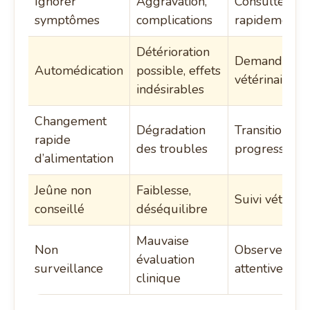
Ignorer
Aggravation,
Consulter
symptômes
complications
rapidement
Détérioration
Demander un
Automédication
possible, effets
vétérinaire
indésirables
Changement
Dégradation
Transition
rapide
des troubles
progressive
d’alimentation
Jeûne non
Faiblesse,
Suivi vétérina
conseillé
déséquilibre
Mauvaise
Non
Observer
évaluation
surveillance
attentivemen
clinique