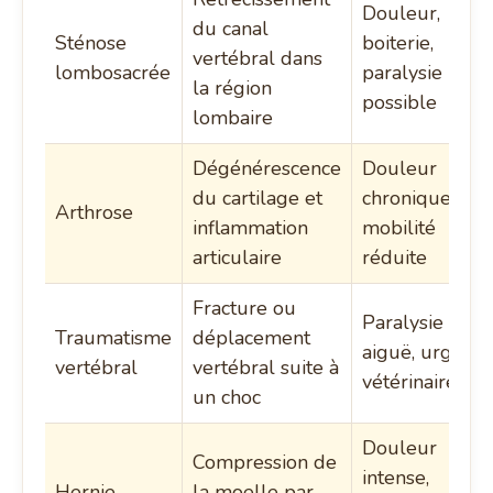
Douleur,
du canal
Sténose
boiterie,
vertébral dans
lombosacrée
paralysie
la région
possible
lombaire
Dégénérescence
Douleur
du cartilage et
chronique,
Arthrose
inflammation
mobilité
articulaire
réduite
Fracture ou
Paralysie
Traumatisme
déplacement
aiguë, urgenc
vertébral
vertébral suite à
vétérinaire
un choc
Douleur
Compression de
intense,
Hernie
la moelle par