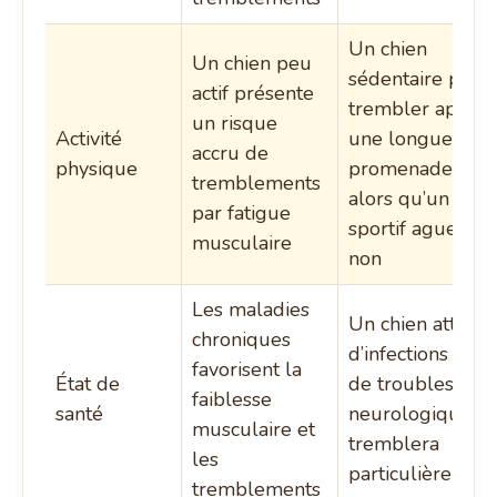
Un chien
Un chien peu
sédentaire peut
actif présente
trembler après
un risque
Activité
une longue
accru de
physique
promenade
tremblements
alors qu’un
par fatigue
sportif aguerri
musculaire
non
Les maladies
Un chien atteint
chroniques
d’infections ou
favorisent la
État de
de troubles
faiblesse
santé
neurologiques
musculaire et
tremblera
les
particulièremen
tremblements