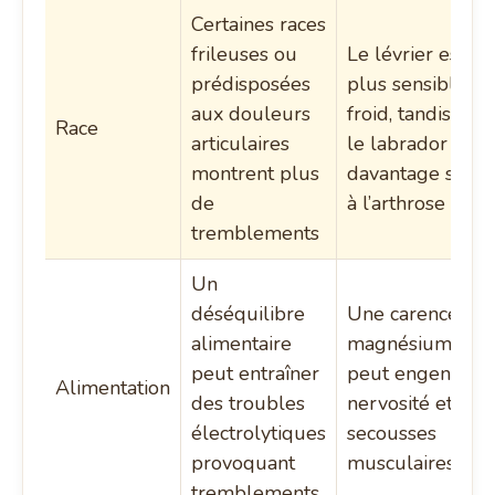
Certaines races
frileuses ou
Le lévrier est
prédisposées
plus sensible au
aux douleurs
froid, tandis que
Race
articulaires
le labrador est
montrent plus
davantage sujet
de
à l’arthrose
tremblements
Un
déséquilibre
Une carence en
alimentaire
magnésium
peut entraîner
peut engendrer
Alimentation
des troubles
nervosité et
électrolytiques
secousses
provoquant
musculaires
tremblements