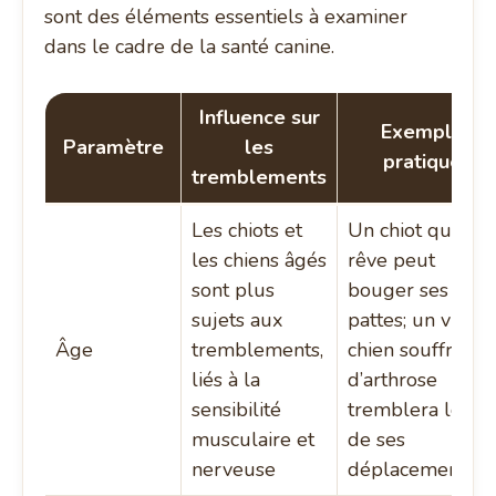
sont des éléments essentiels à examiner
dans le cadre de la santé canine.
Influence sur
Exemple
Paramètre
les
pratique
tremblements
Les chiots et
Un chiot qui
les chiens âgés
rêve peut
sont plus
bouger ses
sujets aux
pattes; un vieux
Âge
tremblements,
chien souffrant
liés à la
d’arthrose
sensibilité
tremblera lors
musculaire et
de ses
nerveuse
déplacements