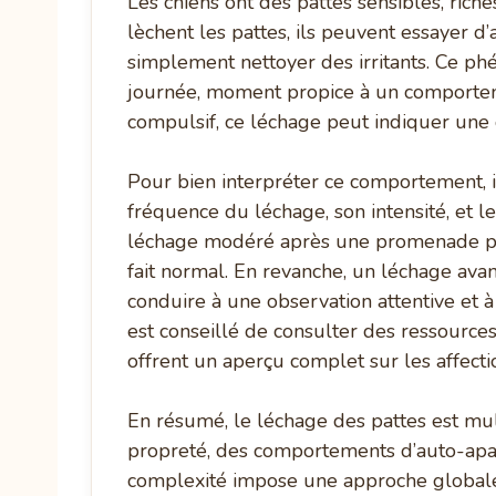
Les chiens ont des pattes sensibles, rich
lèchent les pattes, ils peuvent essayer 
simplement nettoyer des irritants. Ce ph
journée, moment propice à un comportemen
compulsif, ce léchage peut indiquer une
Pour bien interpréter ce comportement, i
fréquence du léchage, son intensité, et le
léchage modéré après une promenade pou
fait normal. En revanche, un léchage avant 
conduire à une observation attentive et à
est conseillé de consulter des ressourc
offrent un aperçu complet sur les affecti
En résumé, le léchage des pattes est multi
propreté, des comportements d’auto-apai
complexité impose une approche globale