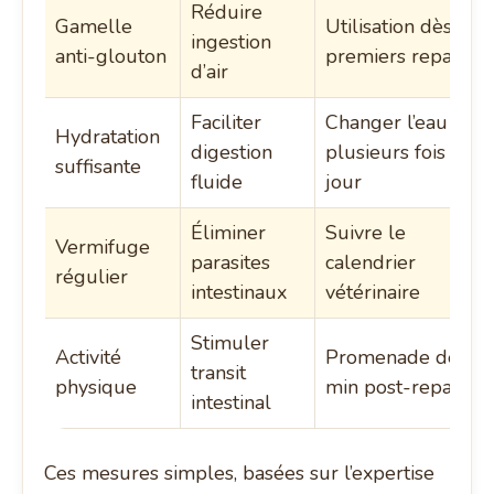
Réduire
Gamelle
Utilisation dès les
ingestion
anti-glouton
premiers repas
d’air
Faciliter
Changer l’eau
Hydratation
digestion
plusieurs fois par
suffisante
fluide
jour
Éliminer
Suivre le
Vermifuge
parasites
calendrier
régulier
intestinaux
vétérinaire
Stimuler
Activité
Promenade de 30
transit
physique
min post-repas
intestinal
Ces mesures simples, basées sur l’expertise