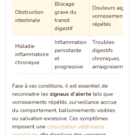
Blocage
Douleurs aiguës,
Obstruction
grave du
vomissements
intestinale
transit
répétés
digestif
Inflammation
Troubles
Maladie
persistante
digestifs
inflammatoire
et
chroniques,
chronique
progressive
amaigrissement
Face à ces conditions, il est essentiel de
reconnaitre les
signaux d’alerte
tels que
vomissements répétés, surveillance accrue
du comportement, ballonnements visibles
ou salivation excessive. Ces symptômes
imposent une
consultation vétérinaire
immédiate
afin d’exclure des urgences