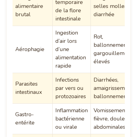
temporaire
alimentaire
selles molles,
de la flore
brutal
diarrhée
intestinale
Ingestion
Rot,
d’air lors
ballonnements,
Aérophagie
d’une
gargouillements
alimentation
élevés
rapide
Infections
Diarrhées,
Parasites
par vers ou
amaigrissement,
intestinaux
protozoaires
ballonnements
Inflammation
Vomissements,
Gastro-
bactérienne
fièvre, douleurs
entérite
ou virale
abdominales