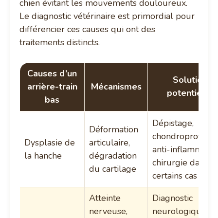
chien évitant les mouvements douloureux.
Le diagnostic vétérinaire est primordial pour
différencier ces causes qui ont des
traitements distincts.
Causes d’un
Solutions
arrière-train
Mécanismes
potentielles
bas
Dépistage,
Déformation
chondroprotecte
Dysplasie de
articulaire,
anti-inflammatoi
la hanche
dégradation
chirurgie dans
du cartilage
certains cas
Atteinte
Diagnostic
nerveuse,
neurologique,