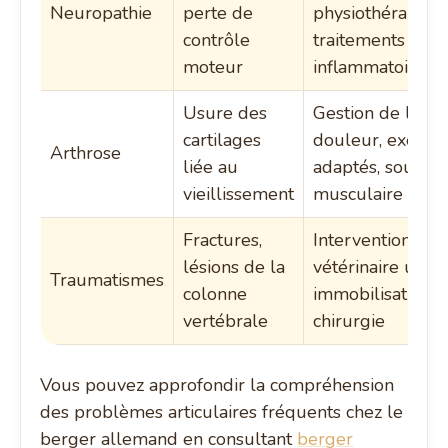
Neuropathie
perte de
physiothérapie,
contrôle
traitements anti-
moteur
inflammatoires
Usure des
Gestion de la
cartilages
douleur, exercic
Arthrose
liée au
adaptés, soutien
vieillissement
musculaire
Fractures,
Intervention
lésions de la
vétérinaire urge
Traumatismes
colonne
immobilisation,
vertébrale
chirurgie
Vous pouvez approfondir la compréhension
des problèmes articulaires fréquents chez le
berger allemand en consultant
berger