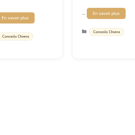
…
En savoir plus
En savoir plus
Catégories
Conseils Chiens
Catégories
Conseils Chiens