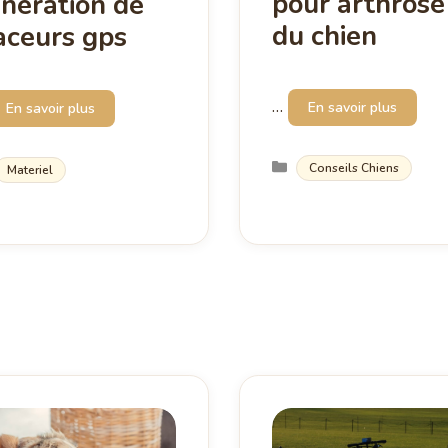
pour arthrose
nération de
du chien
aceurs gps
…
En savoir plus
En savoir plus
Catégories
Catégories
Conseils Chiens
Materiel