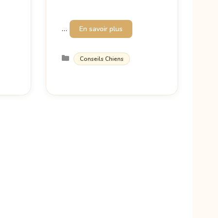
…
En savoir plus
Catégories
Conseils Chiens