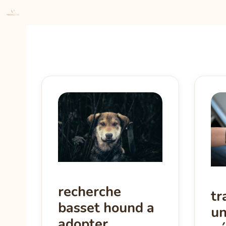
Aller
au
contenu
recherche
tr
basset hound a
un
adopter