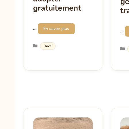
gé
gratuitement
tr
…
En savoir plus
…
Catégories
Race