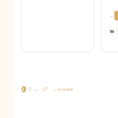
…
Page
Page
Page
1
2
…
37
→
suivant