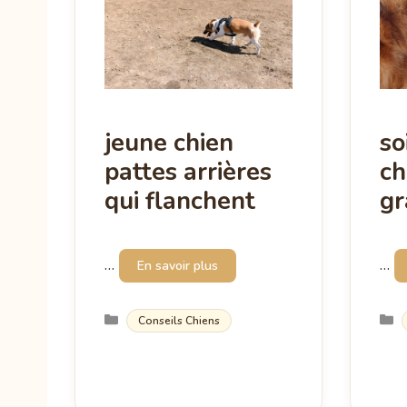
jeune chien
so
pattes arrières
ch
qui flanchent
gr
…
…
En savoir plus
Catégories
Conseils Chiens