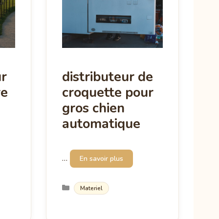
r
distributeur de
re
croquette pour
gros chien
automatique
…
En savoir plus
Catégories
Materiel