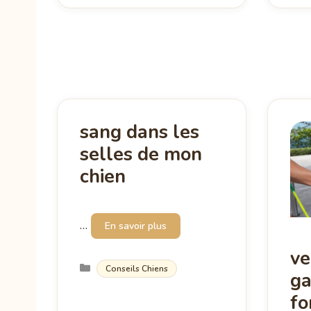
sang dans les
selles de mon
chien
…
En savoir plus
ve
Catégories
Conseils Chiens
ga
fo